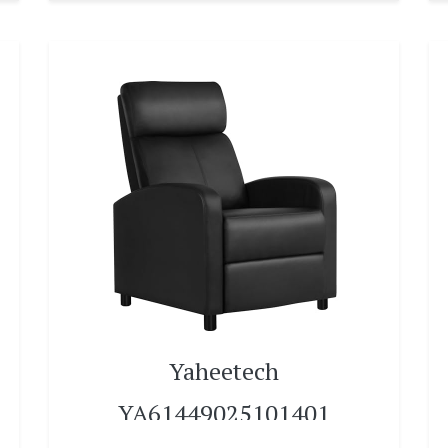
Yaheetech
YA61449025101401